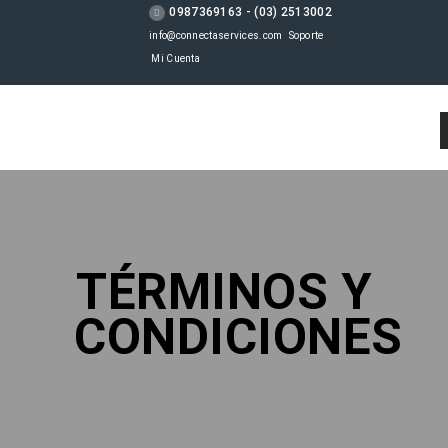
0987369163 - (03) 2513002
info@connectaservices.com
Soporte
Mi Cuenta
TÉRMINOS Y
CONDICIONES