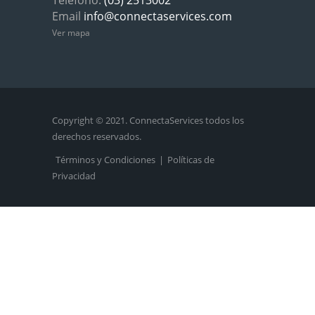
Teléfono:
(03) 2513002
Email
info@connectaservices.com
Ver mapa
Copyright © 2021. ConnectaServices todos los
derechos reservados.
Términos y Condiciones
|
Políticas de
Privacidad